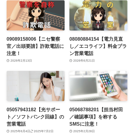
09089158006【ニセ警察
08080884154【電力見直
官／出頭要請】詐欺電話に
し／エコライフ】料金プラ
注意！
ン営業電話
2026年2月13日
2026年6月21日
05057943182【光サポー
05068788201【担当村田
ト／ソフトバンク回線】の
／確認事項】を称する
営業電話
SMSに注意！
2025年6月4日
2025年7月2日
2025年2月28日