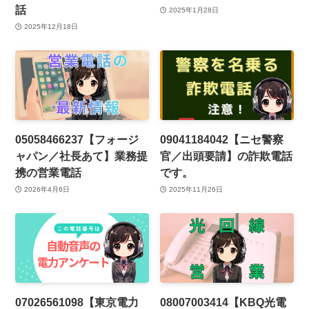
話
2025年1月28日
2025年12月18日
05058466237【フォージ
09041184042【ニセ警察
ャパン／社長あて】業務提
官／出頭要請】の詐欺電話
携の営業電話
です。
2026年4月6日
2025年11月26日
07026561098【東京電力
08007003414【KBQ光電