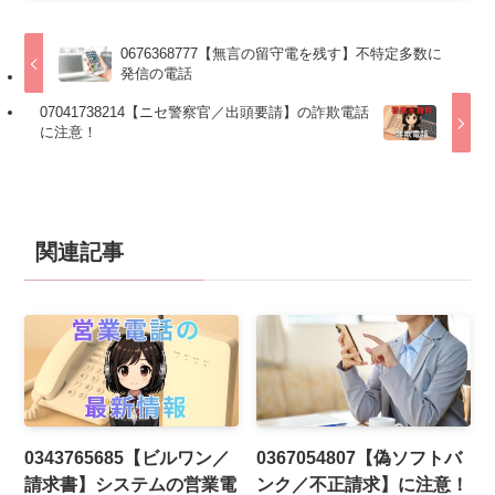
0676368777【無言の留守電を残す】不特定多数に
発信の電話
07041738214【ニセ警察官／出頭要請】の詐欺電話
に注意！
関連記事
0343765685【ビルワン／
0367054807【偽ソフトバ
請求書】システムの営業電
ンク／不正請求】に注意！