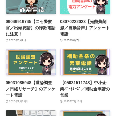
09049919745【ニセ警察
08070222023【光熱費削
官／出頭要請】の詐欺電話
減／自動音声】アンケート
に注意！
電話
2026年6月9日
2025年6月7日
05031085948【世論調査
【05031511748】中小企
／日経リサーチ】のアンケ
業ﾊﾟｰﾄﾅｰｽﾞ／補助金申請の
ート電話
営業
2026年1月31日
2025年7月10日