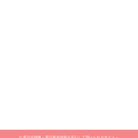
©
電話追跡隊～電話番号情報を安心して調べられるサイト～