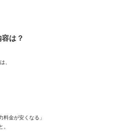
件内容は？
話は、
力料金が安くなる」
と。