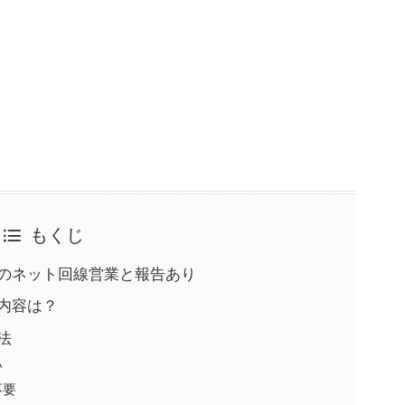
もくじ
力からのネット回線営業と報告あり
件内容は？
処法
い
不要