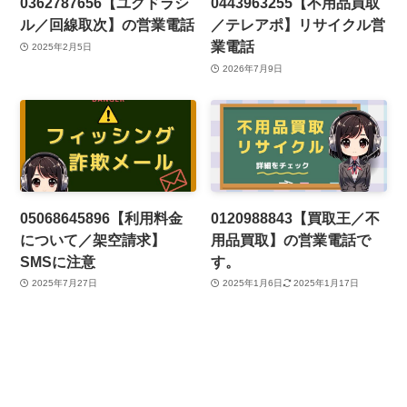
0362787656【ユグドラシ
0443963255【不用品買取
ル／回線取次】の営業電話
／テレアポ】リサイクル営
業電話
2025年2月5日
2026年7月9日
05068645896【利用料金
0120988843【買取王／不
について／架空請求】
用品買取】の営業電話で
SMSに注意
す。
2025年7月27日
2025年1月6日
2025年1月17日