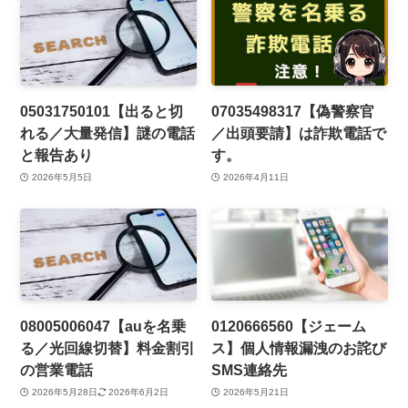
05031750101【出ると切
07035498317【偽警察官
れる／大量発信】謎の電話
／出頭要請】は詐欺電話で
と報告あり
す。
2026年5月5日
2026年4月11日
08005006047【auを名乗
0120666560【ジェーム
る／光回線切替】料金割引
ス】個人情報漏洩のお詫び
の営業電話
SMS連絡先
2026年5月28日
2026年6月2日
2026年5月21日