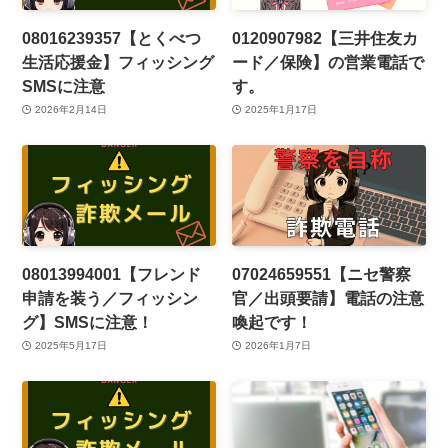
08016239357【とくべつ
0120907982【三井住友カ
生活応援金】フィッシング
ード／保険】の営業電話で
SMSに注意
す。
2026年2月14日
2025年1月17日
08013994001【フレンド
07024659551【ニセ警察
申請を装う／フィッシン
官／出頭要請】電話の注意
グ】SMSに注意！
喚起です！
2025年5月17日
2026年1月7日