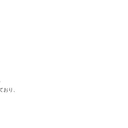
う
ており、
、