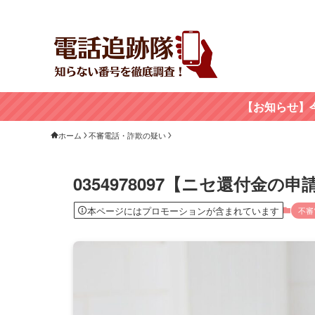
【お知らせ】
ホーム
不審電話・詐欺の疑い
0354978097【ニセ還付金
本ページにはプロモーションが含まれています
不審