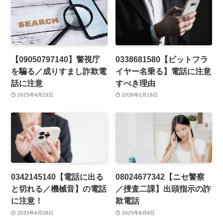
【09050797140】警視庁
0338681580【ビットフラ
を騙る／成りすまし詐欺電
イヤー名乗る】電話に注意
話に注意
すべき理由
2025年4月23日
2026年1月16日
0342145140【電話に出る
08024677342【ニセ警察
と切れる／機械音】の電話
／捜査二課】出頭指示の詐
に注意！
欺電話
2025年4月28日
2025年8月9日