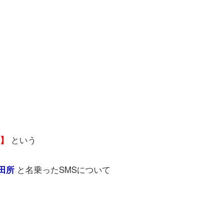
という
9】
と名乗ったSMSについて
田所