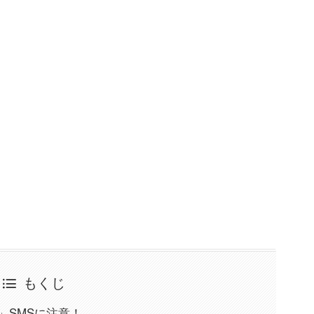
もくじ
所」SMSに注意！