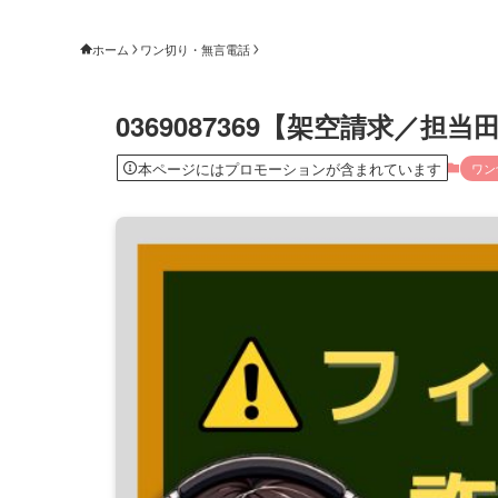
ホーム
ワン切り・無言電話
0369087369【架空請求／担
本ページにはプロモーションが含まれています
ワン