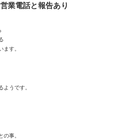
&Aの営業電話と報告あり
ら
る
います。
るようです。
との事。