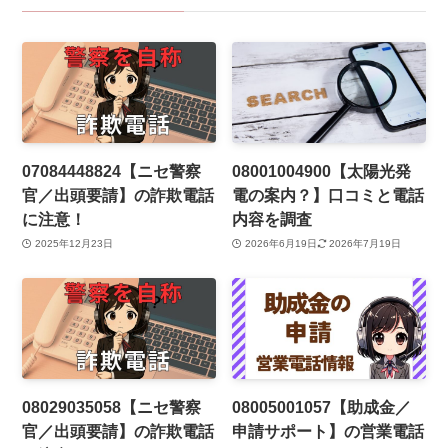
07084448824【ニセ警察
08001004900【太陽光発
官／出頭要請】の詐欺電話
電の案内？】口コミと電話
に注意！
内容を調査
2025年12月23日
2026年6月19日
2026年7月19日
08029035058【ニセ警察
08005001057【助成金／
官／出頭要請】の詐欺電話
申請サポート】の営業電話