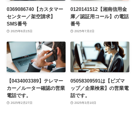
0369086740【カスタマー
0120141512【湘南信用金
センター／架空請求】
庫／認証用コール】の電話
SMS番号
番号
2025年6月15日
2025年7月2日
【0434003389】テレマー
05058309591は【ビズマ
カー／ルーター確認の営業
ップ／企業検索】の営業電
電話です。
話です。
2025年2月27日
2025年3月10日