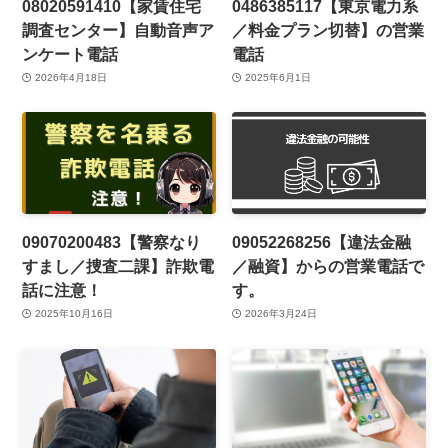
08020591410【家賃住宅
0486385117【東京電力系
調査センター】自動音声ア
／料金プラン切替】の営業
ンケート電話
電話
2026年4月18日
2025年6月1日
09070200483【警察なり
09052268256【違法金融
すまし／捜査二課】詐欺電
／融資】からの営業電話で
話に注意！
す。
2025年10月16日
2026年3月24日