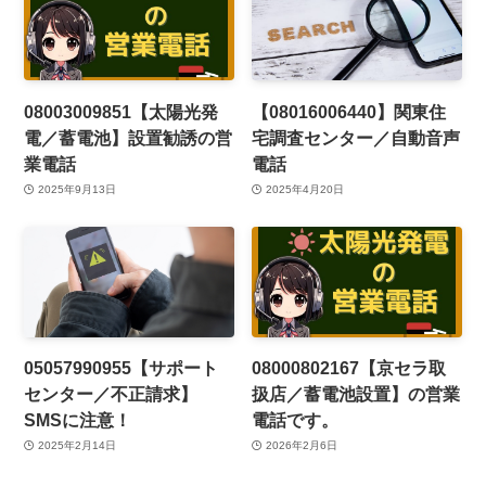
08003009851【太陽光発
【08016006440】関東住
電／蓄電池】設置勧誘の営
宅調査センター／自動音声
業電話
電話
2025年9月13日
2025年4月20日
05057990955【サポート
08000802167【京セラ取
センター／不正請求】
扱店／蓄電池設置】の営業
SMSに注意！
電話です。
2025年2月14日
2026年2月6日