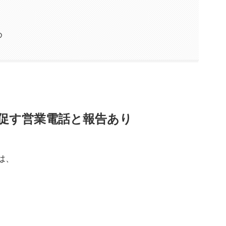
め
替を促す営業電話と報告あり
は、