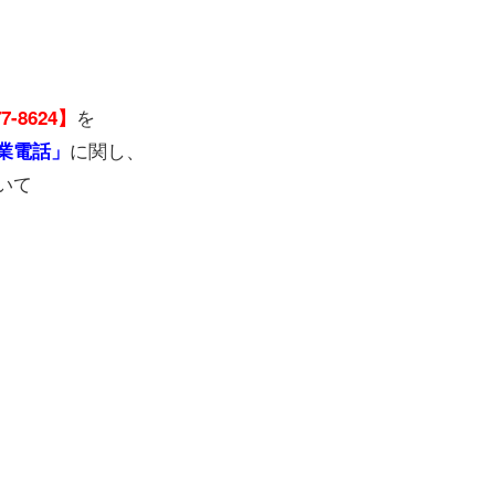
を
77-8624】
に関し、
業電話」
いて