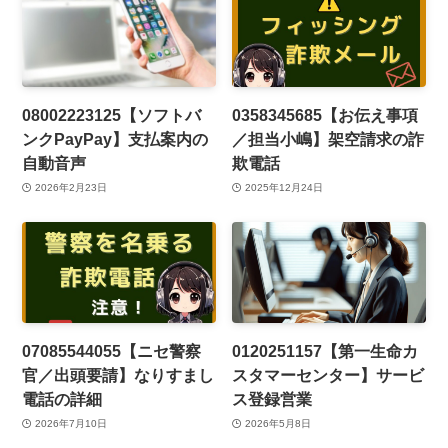
08002223125【ソフトバ
0358345685【お伝え事項
ンクPayPay】支払案内の
／担当小嶋】架空請求の詐
自動音声
欺電話
2026年2月23日
2025年12月24日
07085544055【ニセ警察
0120251157【第一生命カ
官／出頭要請】なりすまし
スタマーセンター】サービ
電話の詳細
ス登録営業
2026年7月10日
2026年5月8日