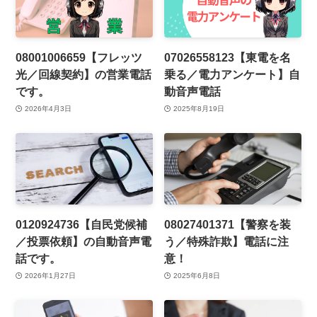
08001006659【フレッツ
07026558123【東電を名
光／回線契約】の営業電話
乗る／電力アンケート】自
です。
動音声電話
2026年4月3日
2025年8月19日
0120924736【自民党候補
08027401371【警察を装
／投票依頼】の自動音声電
う／特殊詐欺】電話に注
話です。
意！
2026年1月27日
2025年6月8日