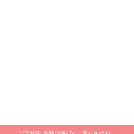
©
電話追跡隊～電話番号情報を安心して調べられるサイト～