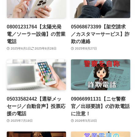
08001231764【太陽光発
05068673399【架空請求
電／ソーラー設備】の営業
／カスタマーサービス】詐
電話
欺の連絡
2025年6月1日
2025年6月28日
2025年8月27日
05033582442【選挙メッ
09066991131【ニセ警察
セージ／自動音声】投票応
官／出頭要請】の詐欺電話
援の電話
に注意！
2025年7月19日
2026年5月10日