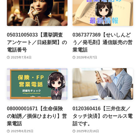
05031005033【選挙調査
0367377369【せいしんど
アンケート／日経新聞】の
う／発毛剤】通信販売の営
電話番号
業電話
2025年7月4日
2026年4月7日
08000001671【生命保険
0120360416【三井住友／
の勧誘／損保ひまわり】営
タッチ決済】のセールス電
業電話
話です。
2025年6月25日
2025年2月16日