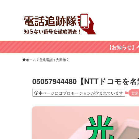
【お知らせ】
ホーム
営業電話
光回線
05057944480【NTTドコ
本ページにはプロモーションが含まれています
営業