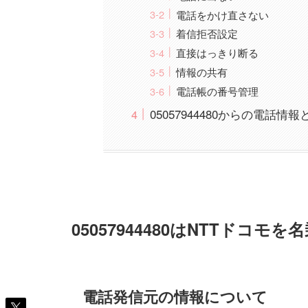
電話をかけ直さない
着信拒否設定
直接はっきり断る
情報の共有
電話帳の番号管理
05057944480からの電話情
05057944480はNTTドコ
電話発信元の情報について