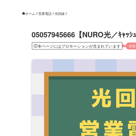
ホーム
営業電話
光回線
05057945666【NURO光／ｷｬｯ
本ページにはプロモーションが含まれています
営業