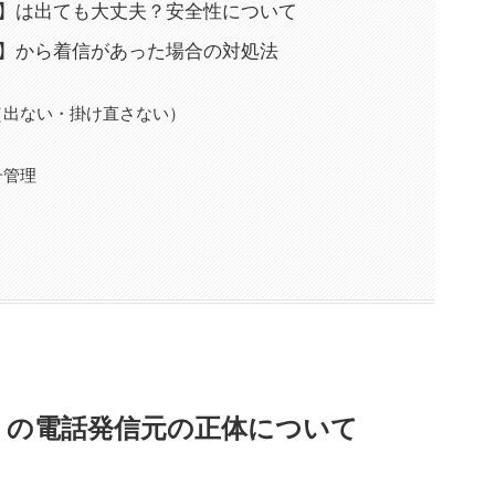
10-5857】は出ても大丈夫？安全性について
0-5857】から着信があった場合の対処法
（出ない・掛け直さない）
号管理
-5857】の電話発信元の正体について