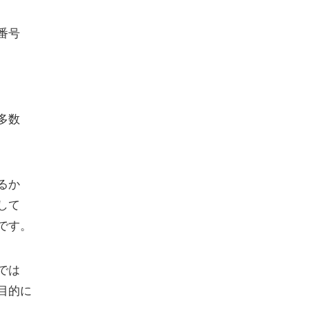
番号
多数
るか
して
です。
では
目的に