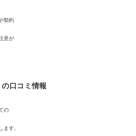
や契約
。
注意が
857】の口コミ情報
ての
します。