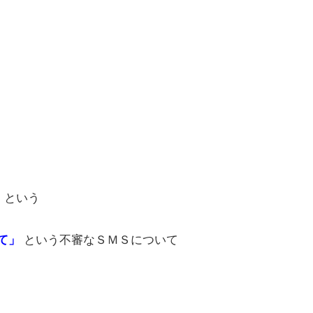
という
】
という不審なＳＭＳについて
て」