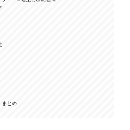
面
法
報：まとめ