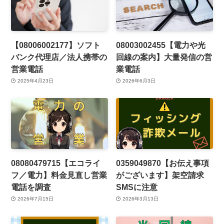
【08006002177】ソフト
08003002455【電力や光
バンク代理店／法人携帯の
回線の案内】大量発信の営
営業電話
業電話
2025年4月23日
2026年6月3日
08080479715【エコライ
0359049870【お伝え事項
フ／電力】料金見直し営業
がございます】架空請求
電話を調査
SMSに注意
2026年7月15日
2026年3月13日