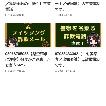
／違法金融の可能性】営業
ート／光回線】の営業電話
電話
です。
2025年6月28日
2026年1月4日
05068705053【架空請求
07085433362【ニセ警察
に注意】何度かご連絡した
官／出頭要請】は詐欺電話
と言うSMS
です。
2026年7月11日
2026年1月17日