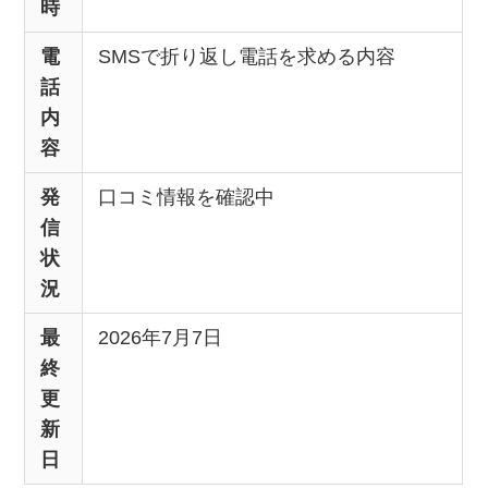
時
電
SMSで折り返し電話を求める内容
話
内
容
発
口コミ情報を確認中
信
状
況
最
2026年7月7日
終
更
新
日