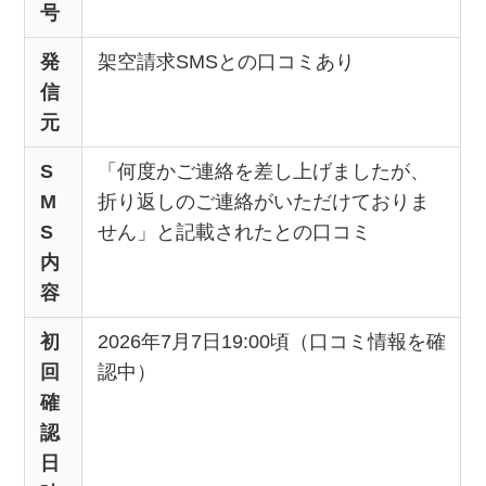
号
発
架空請求SMSとの口コミあり
信
元
S
「何度かご連絡を差し上げましたが、
M
折り返しのご連絡がいただけておりま
S
せん」と記載されたとの口コミ
内
容
初
2026年7月7日19:00頃（口コミ情報を確
回
認中）
確
認
日