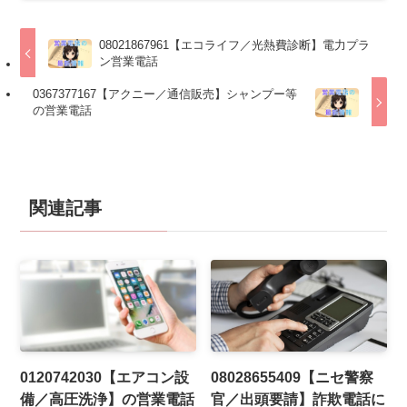
08021867961【エコライフ／光熱費診断】電力プラ
ン営業電話
0367377167【アクニー／通信販売】シャンプー等
の営業電話
関連記事
0120742030【エアコン設
08028655409【ニセ警察
備／高圧洗浄】の営業電話
官／出頭要請】詐欺電話に