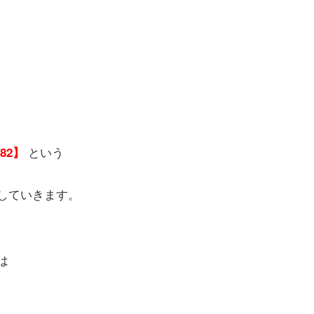
という
182】
説していきます。
は