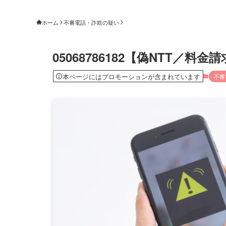
ホーム
不審電話・詐欺の疑い
05068786182【偽NTT／料
本ページにはプロモーションが含まれています
不審