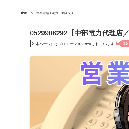
ホーム
営業電話
電力・太陽光
0529906292【中部電力代
本ページにはプロモーションが含まれています
営業