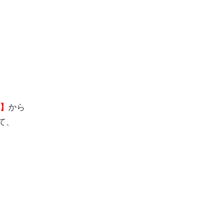
から
9】
て、