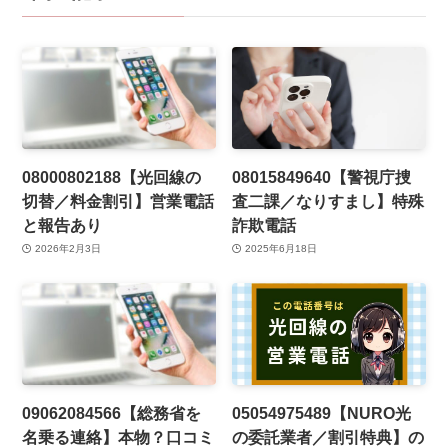
08000802188【光回線の
08015849640【警視庁捜
切替／料金割引】営業電話
査二課／なりすまし】特殊
と報告あり
詐欺電話
2026年2月3日
2025年6月18日
09062084566【総務省を
05054975489【NURO光
名乗る連絡】本物？口コミ
の委託業者／割引特典】の