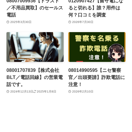
08007009936【トラスト
0120907427【留守電にな
／不用品買取】のセールス
ると切れる】誰？用件は
電話
何？口コミを調査
2025年3月30日
2026年7月30日
08001707839【株式会社
08014990595【ニセ警察
BLT／電話回線】の営業電
官／出頭要請】詐欺電話に
話です。
注意！
2024年12月13日
2025年1月8日
2026年2月10日