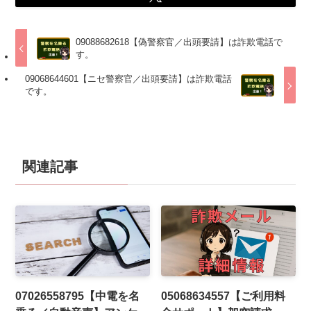
09088682618【偽警察官／出頭要請】は詐欺電話で
す。
09068644601【ニセ警察官／出頭要請】は詐欺電話
です。
関連記事
07026558795【中電を名
05068634557【ご利用料