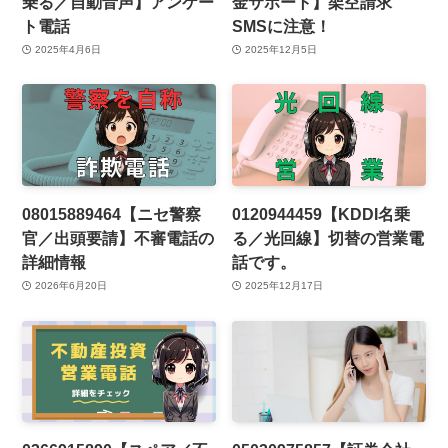
乗る／自動音声】アンケー
金サポート】架空請求
ト電話
SMSに注意！
2025年4月6日
2025年12月5日
08015889464【ニセ警察
0120944459【KDDI名乗
官／出頭要請】不審電話の
る／光回線】切替の営業電
詳細情報
話です。
2026年6月20日
2025年12月17日