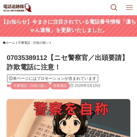
【お知らせ】今まさに注目されている電話番号情報「凛ち
ゃん速報」を更新いたしました。
ホーム
不審電話・詐欺の疑い
07035389112【ニセ警察官／出頭要請】
詐欺電話に注意！
本ページにはプロモーションが含まれています
2026年3月10日
不審電話・詐欺の疑い
営業電話