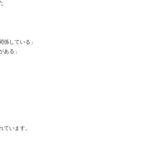
た
関係している」
がある」
れています。