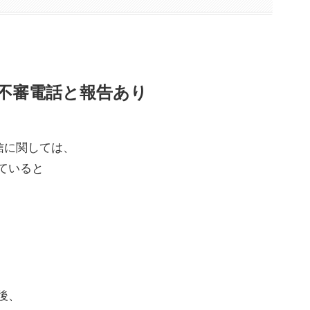
乗る不審電話と報告あり
信に関しては、
ていると
後、