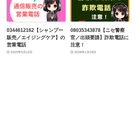
0344612162【シャンプー
08035343878【ニセ警察
販売／エイジングケア】の
官／出頭要請】詐欺電話に
営業電話
注意！
2025年5月12日
2026年1月29日