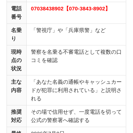
電話
07038438902【070-3843-8902】
番号
名乗
「警視庁」や「兵庫県警」など
り
現時
警察を名乗る不審電話として複数の口
点の
コミを確認
状況
主な
「あなた名義の通帳やキャッシュカー
内容
ドが犯罪に利用されている」と説明さ
れる
推奨
その場で信用せず、一度電話を切って
対応
公式の警察署へ確認する