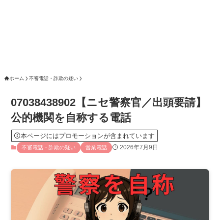
ホーム
不審電話・詐欺の疑い
07038438902【ニセ警察官／出頭要請】
公的機関を自称する電話
本ページにはプロモーションが含まれています
2026年7月9日
不審電話・詐欺の疑い
営業電話