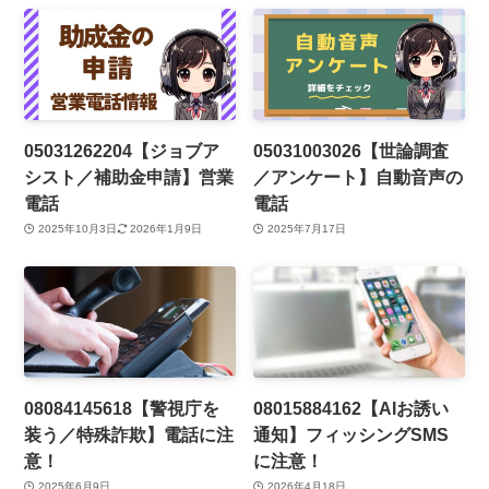
05031262204【ジョブア
05031003026【世論調査
シスト／補助金申請】営業
／アンケート】自動音声の
電話
電話
2025年10月3日
2026年1月9日
2025年7月17日
08084145618【警視庁を
08015884162【AIお誘い
装う／特殊詐欺】電話に注
通知】フィッシングSMS
意！
に注意！
2025年6月9日
2026年4月18日