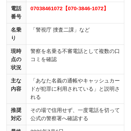
電話
07038461072【070-3846-1072】
番号
名乗
「警視庁 捜査二課」など
り
現時
警察を名乗る不審電話として複数の口
点の
コミを確認
状況
主な
「あなた名義の通帳やキャッシュカー
内容
ドが犯罪に利用されている」と説明さ
れる
推奨
その場で信用せず、一度電話を切って
対応
公式の警察署へ確認する