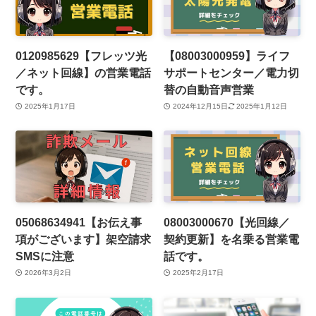
0120985629【フレッツ光
【08003000959】ライフ
／ネット回線】の営業電話
サポートセンター／電力切
です。
替の自動音声営業
2025年1月17日
2024年12月15日
2025年1月12日
05068634941【お伝え事
08003000670【光回線／
項がございます】架空請求
契約更新】を名乗る営業電
SMSに注意
話です。
2026年3月2日
2025年2月17日