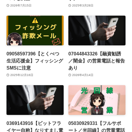
2026年7月15日
2025年3月28日
09058597396【とくべつ
07044843326【融資勧誘
生活応援金】フィッシング
／闇金】の営業電話と報告
SMSに注意
あり
2025年12月16日
2026年4月14日
0369143916【ビットフラ
05030929331【フルサポ
イヤー自称】なりすまし電
ート／光回線】の営業電話