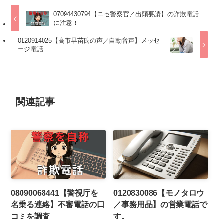
07094430794【ニセ警察官／出頭要請】の詐欺電話
に注意！
0120914025【高市早苗氏の声／自動音声】メッセ
ージ電話
関連記事
08090068441【警視庁を
0120830086【モノタロウ
名乗る連絡】不審電話の口
／事務用品】の営業電話で
コミを調査
す。