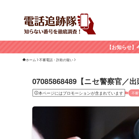
【お知らせ】
ホーム
不審電話・詐欺の疑い
07085868489【ニセ警察
本ページにはプロモーションが含まれています
不審