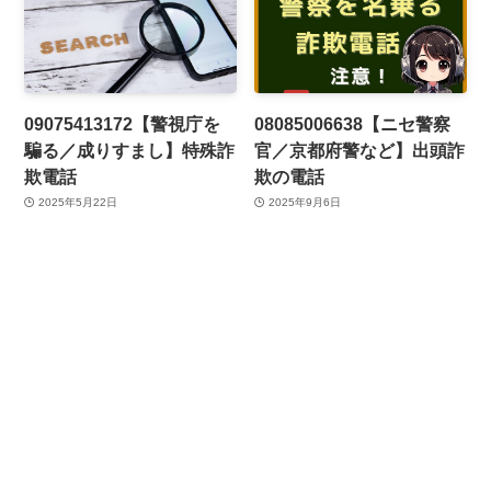
09075413172【警視庁を
08085006638【ニセ警察
騙る／成りすまし】特殊詐
官／京都府警など】出頭詐
欺電話
欺の電話
2025年5月22日
2025年9月6日