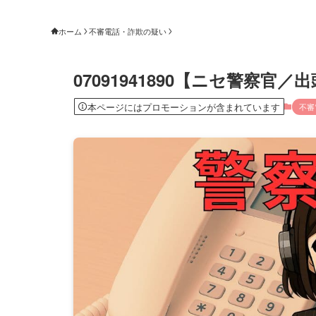
ホーム
不審電話・詐欺の疑い
07091941890【ニセ警察
本ページにはプロモーションが含まれています
不審