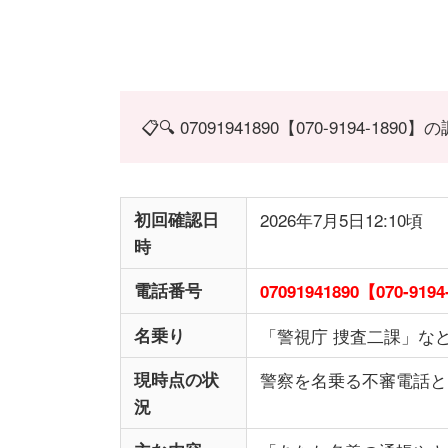
📋🔍 07091941890【070-9194-18
初回確認日
2026年7月5日12:10頃
時
電話番号
07091941890【070-9194
名乗り
「警視庁 捜査二課」な
現時点の状
警察を名乗る不審電話と
況