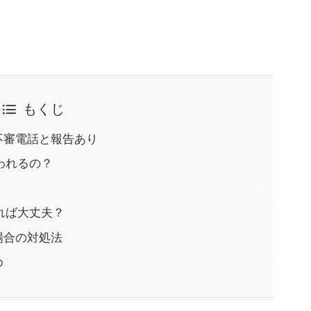
もくじ
乗る不審電話と報告あり
われるの？
れば大丈夫？
た場合の対処法
め