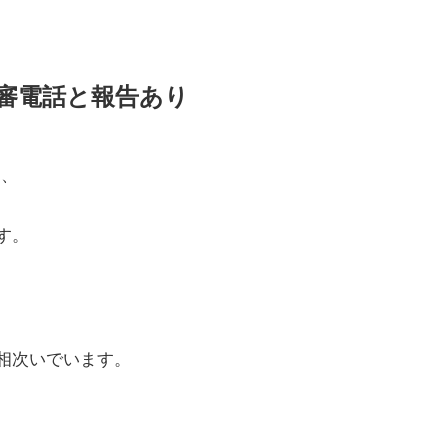
る不審電話と報告あり
ら、
す。
相次いでいます。