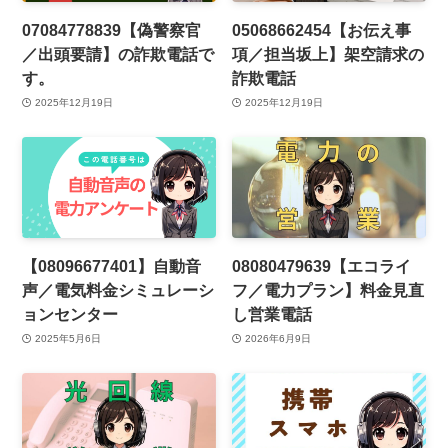
07084778839【偽警察官
05068662454【お伝え事
／出頭要請】の詐欺電話で
項／担当坂上】架空請求の
す。
詐欺電話
2025年12月19日
2025年12月19日
【08096677401】自動音
08080479639【エコライ
声／電気料金シミュレーシ
フ／電力プラン】料金見直
ョンセンター
し営業電話
2025年5月6日
2026年6月9日