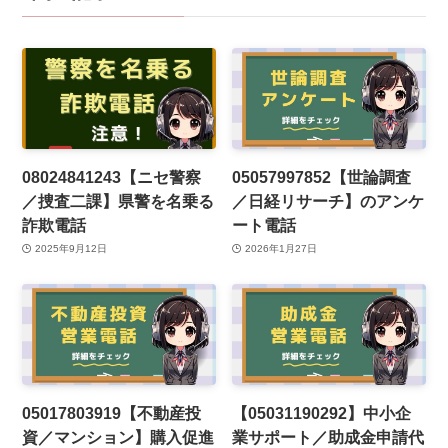
08024841243【ニセ警察
05057997852【世論調査
／捜査二課】県警を名乗る
／日経リサーチ】のアンケ
詐欺電話
ート電話
2025年9月12日
2026年1月27日
05017803919【不動産投
【05031190292】中小企
資／マンション】購入促進
業サポート／助成金申請代