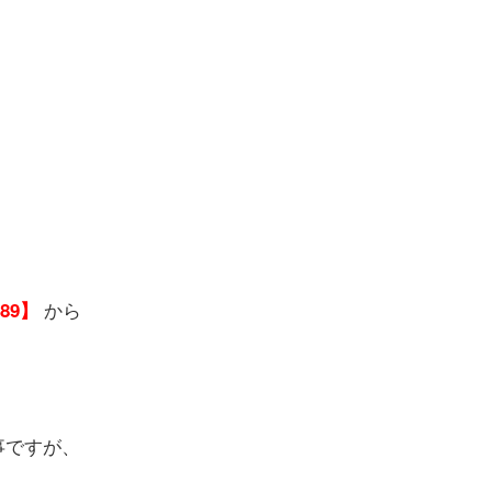
から
989】
事ですが、