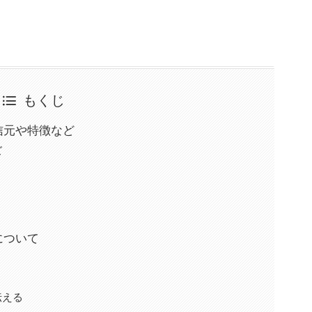
もくじ
発信元や特徴など
ズ
法について
伝える