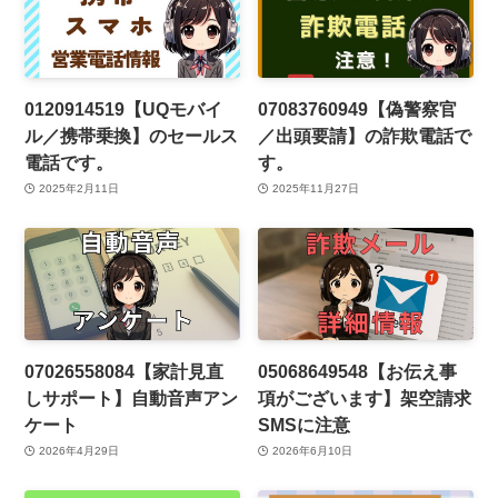
0120914519【UQモバイ
07083760949【偽警察官
ル／携帯乗換】のセールス
／出頭要請】の詐欺電話で
電話です。
す。
2025年2月11日
2025年11月27日
07026558084【家計見直
05068649548【お伝え事
しサポート】自動音声アン
項がございます】架空請求
ケート
SMSに注意
2026年4月29日
2026年6月10日