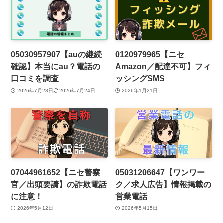
05030957907【auの継続
0120979965【ニセ
確認】本当にau？電話の
Amazon／配達不可】フィ
口コミを調査
ッシングSMS
2026年7月23日
2026年7月24日
2026年1月21日
07044961652【ニセ警察
05031206647【ワンワー
官／出頭要請】の詐欺電話
ク／求人広告】情報掲載の
に注意！
営業電話
2026年5月12日
2026年5月15日