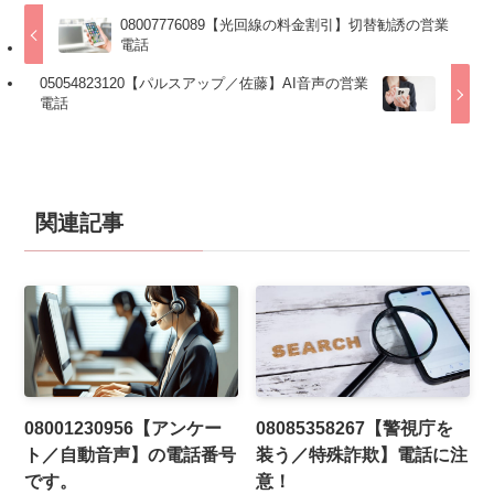
08007776089【光回線の料金割引】切替勧誘の営業
電話
05054823120【パルスアップ／佐藤】AI音声の営業
電話
関連記事
08001230956【アンケー
08085358267【警視庁を
ト／自動音声】の電話番号
装う／特殊詐欺】電話に注
です。
意！