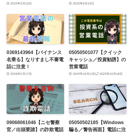
2025年2月10日
2025年6月10日
0369143964【バイナンス
05050501077【クイック
名乗る】なりすまし不審電
キャッシュ／投資勧誘】の
話に注意！
営業電話
2026年2月17日
2025年10月13日
2025年10月16日
09068061046【ニセ警察
05050502185【Windows
官／出頭要請】の詐欺電話
騙る／警告画面】電話に注