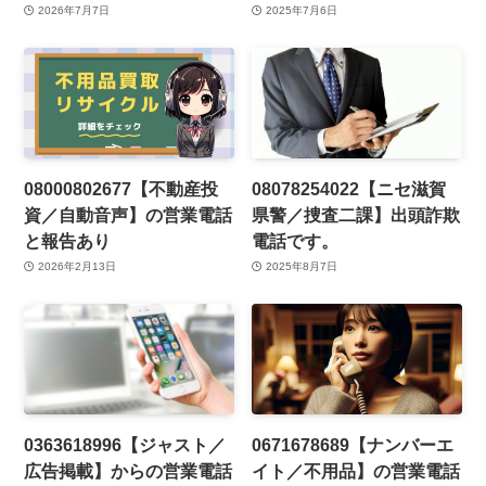
2026年7月7日
2025年7月6日
08000802677【不動産投
08078254022【ニセ滋賀
資／自動音声】の営業電話
県警／捜査二課】出頭詐欺
と報告あり
電話です。
2026年2月13日
2025年8月7日
0363618996【ジャスト／
0671678689【ナンバーエ
広告掲載】からの営業電話
イト／不用品】の営業電話