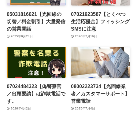
05031816021【光回線の
07021923587【とくべつ
切替／料金割引】大量発信
生活応援金】フィッシング
の営業電話
SMSに注意
2025年9月24日
2026年2月16日
07024484323【偽警察官
08002223734【光回線業
／出頭要請】は詐欺電話で
者／カスタマーサポート】
す。
営業電話
2026年4月2日
2025年7月4日