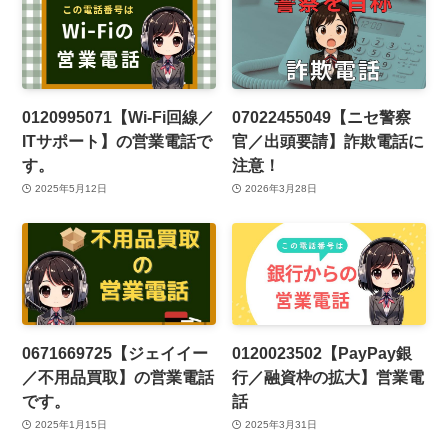
0120995071【Wi-Fi回線／
07022455049【ニセ警察
ITサポート】の営業電話で
官／出頭要請】詐欺電話に
す。
注意！
2025年5月12日
2026年3月28日
0671669725【ジェイイー
0120023502【PayPay銀
／不用品買取】の営業電話
行／融資枠の拡大】営業電
です。
話
2025年1月15日
2025年3月31日