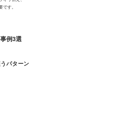
要です。
事例3選
装うパターン