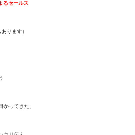
よるセールス
もあります）
う
掛かってきた」
ッキリ伝え、